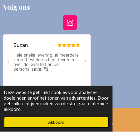
Volg ons
I
n
s
t
a
g
r
a
m
Deze website gebruikt cookies voor analyse-
doeleinden en/of het tonen van advertenties. Door
gebruik te blijven maken van de site gaat u hiermee
akkoord.
© 2023 - 2026 Floca design
Akkoord
E-mailadres
Instagram