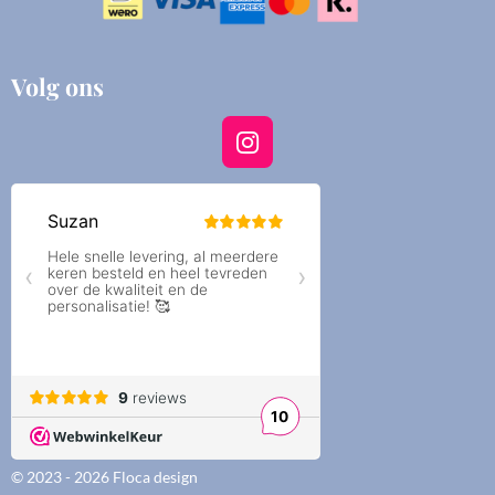
Volg ons
I
n
s
t
a
g
r
a
m
© 2023 - 2026 Floca design