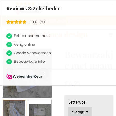
×
9
Reviews
10
Boven de €50 gratis thuisbezorgd
Floca design
Bewaarzakj
e met naam
€ 6,95
Letterype