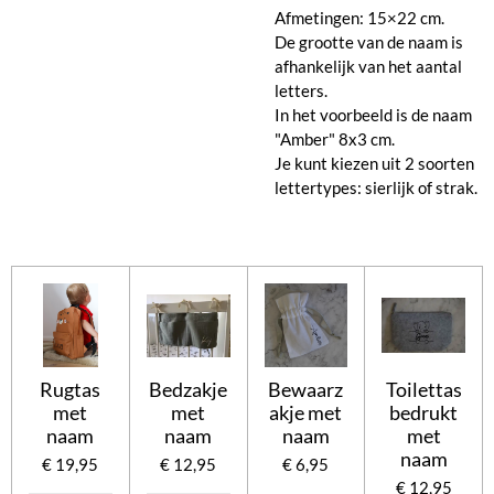
Afmetingen: 15×22 cm.
De grootte van de naam is
afhankelijk van het aantal
letters.
In het voorbeeld is de naam
"Amber" 8x3 cm.
Je kunt kiezen uit 2 soorten
lettertypes: sierlijk of strak.
Rugtas
Bedzakje
Bewaarz
Toilettas
met
met
akje met
bedrukt
naam
naam
naam
met
naam
€ 19,95
€ 12,95
€ 6,95
€ 12,95