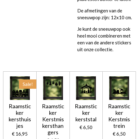
De afmetingen van de
sneeuwpop zijn: 12x10 cm.
Je kunt de sneeuwpop ook
heel mooi combineren met
een van de andere stickers
uit onze collectie.
Sale!
Raamstic
Raamstic
Raamstic
Raamstic
ker
ker
ker
ker
kersthuis
Kerstmis
kerststal
Kerstmis
jes
kersthan
trein
€ 6,50
gers
€ 16,95
€ 6,50