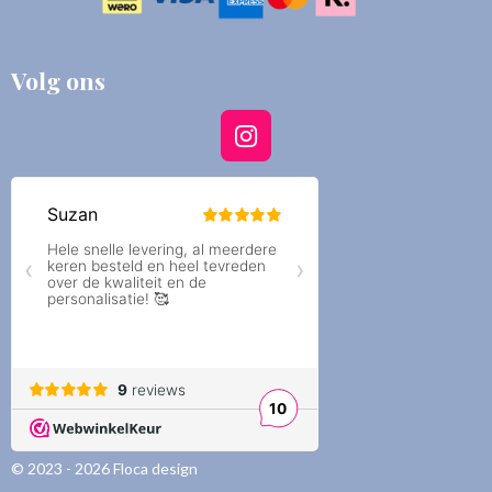
Volg ons
I
n
s
t
a
g
r
a
m
© 2023 - 2026 Floca design