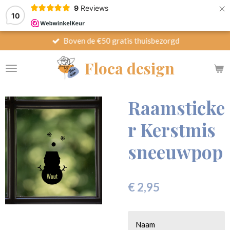
×
9
Reviews
10
Boven de €50 gratis thuisbezorgd
Floca design
Raamsticke
r Kerstmis
sneeuwpop
€ 2,95
Naam