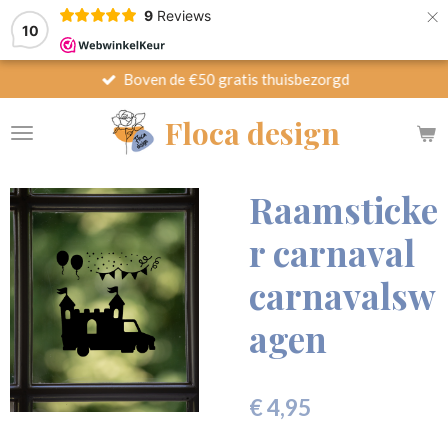
×
9
Reviews
10
Boven de €50 gratis thuisbezorgd
Floca design
Raamsticke
r carnaval
carnavalsw
agen
€ 4,95