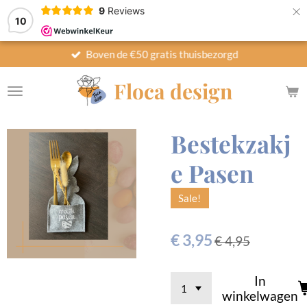
×
9
Reviews
10
Boven de €50 gratis thuisbezorgd
Floca design
Bestekzakj
e Pasen
Sale!
€ 3,95
€ 4,95
In
winkelwagen