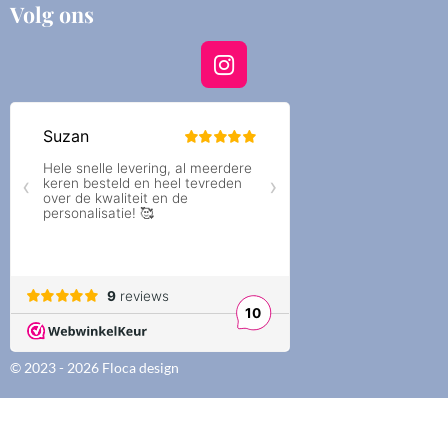
Volg ons
I
n
s
t
a
g
r
a
m
© 2023 - 2026 Floca design